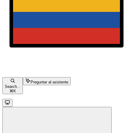
Preguntar al asistente
Search...
⌘
K