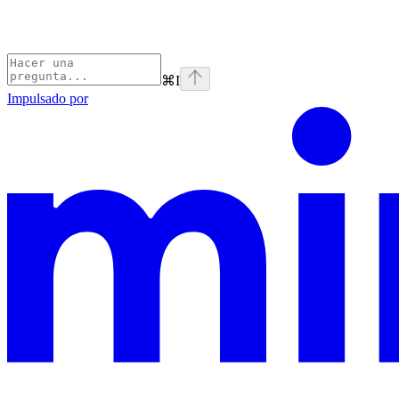
⌘
I
Impulsado por