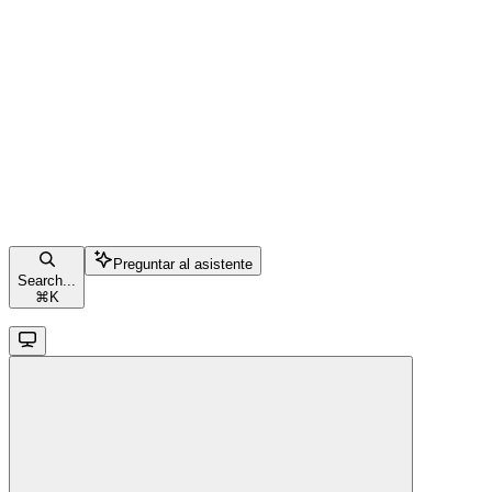
Preguntar al asistente
Search...
⌘
K