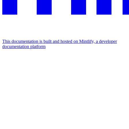
This documentation is built and hosted on Mintlify, a developer
documentation platform
Assistant
Responses
are
generated
using
AI
and
may
contain
mistakes.