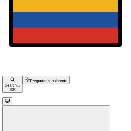
Preguntar al asistente
Search...
⌘
K