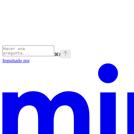
⌘
I
Impulsado por