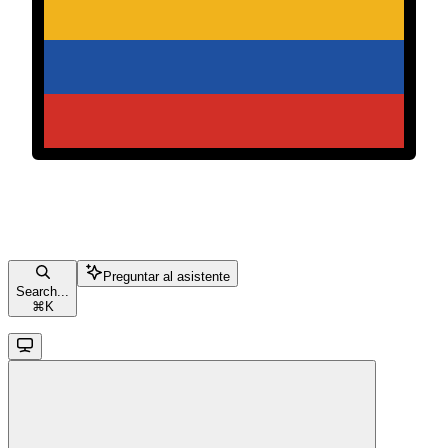
Preguntar al asistente
Search...
⌘
K