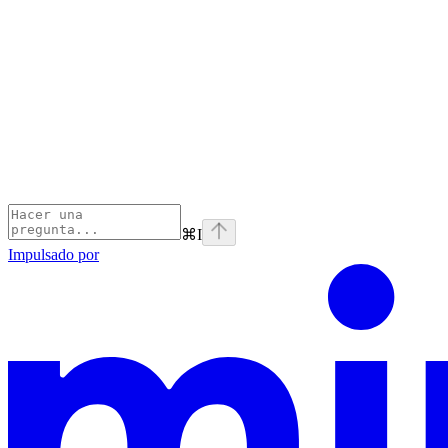
⌘
I
Impulsado por