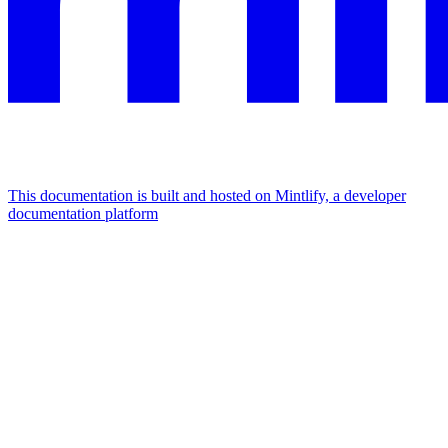
This documentation is built and hosted on Mintlify, a developer
documentation platform
Assistant
Responses
are
generated
using
AI
and
may