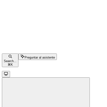
Preguntar al asistente
Search...
⌘
K