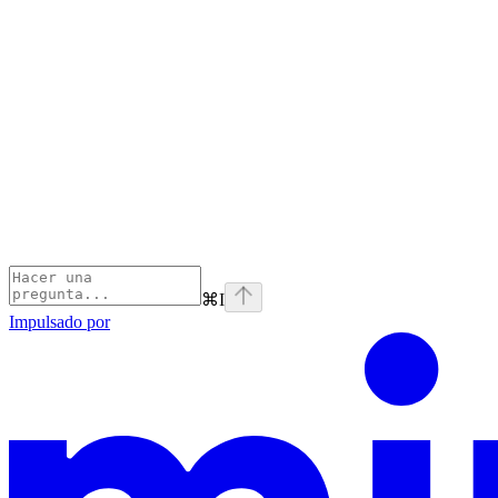
⌘
I
Impulsado por