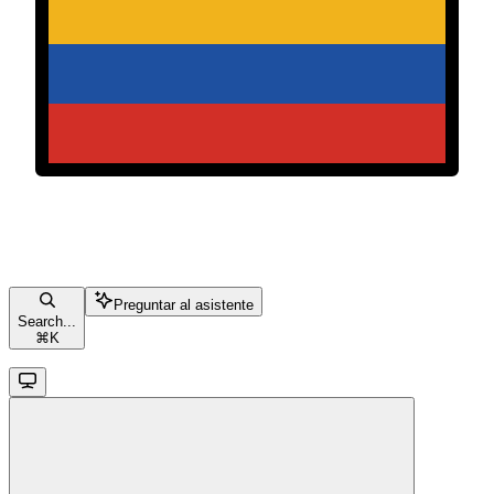
Preguntar al asistente
Search...
⌘
K