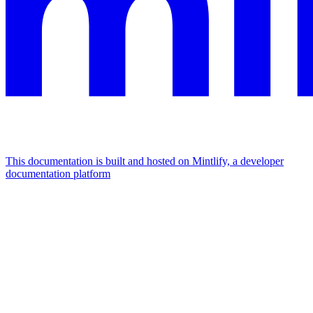
This documentation is built and hosted on Mintlify, a developer
documentation platform
Assistant
Responses
are
generated
using
AI