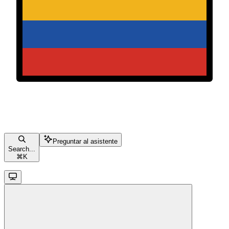
Preguntar al asistente
Search...
⌘
K