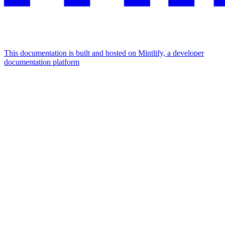
This documentation is built and hosted on Mintlify, a developer
documentation platform
Assistant
Responses
are
generated
using
AI
and
may
contain
mistakes.