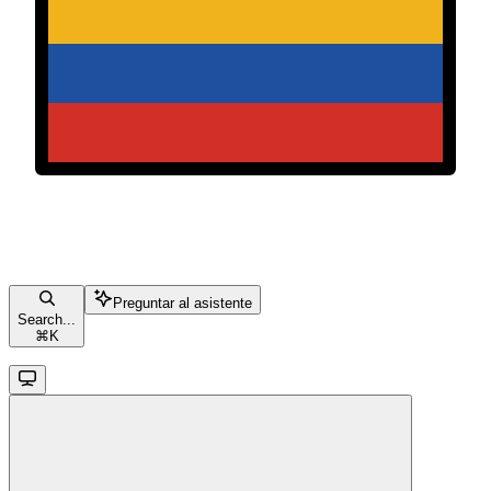
Preguntar al asistente
Search...
⌘
K