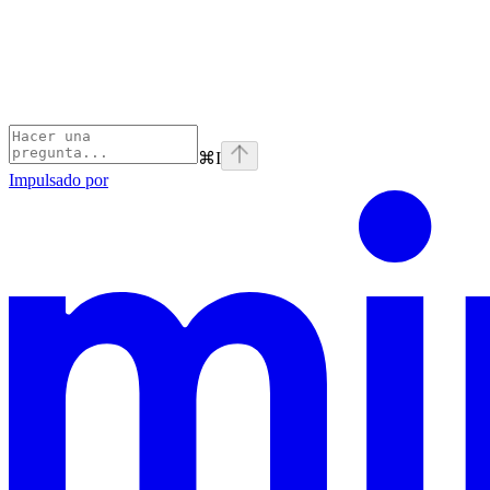
⌘
I
Impulsado por