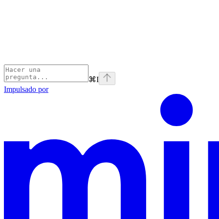
⌘
I
Impulsado por