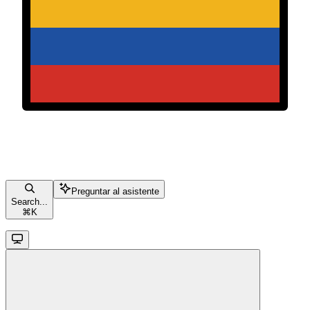
Preguntar al asistente
Search...
⌘
K