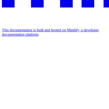
This documentation is built and hosted on Mintlify, a developer
documentation platform
Assistant
Responses
are
generated
using
AI
and
may
contain
mistakes.