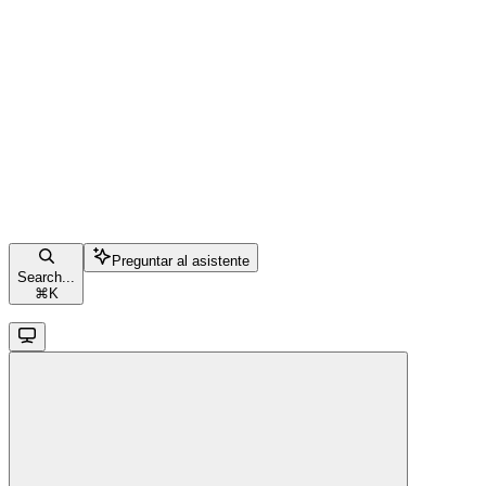
Preguntar al asistente
Search...
⌘
K