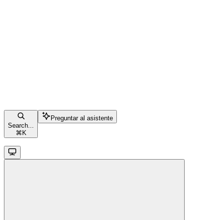
Preguntar al asistente
Search...
⌘
K