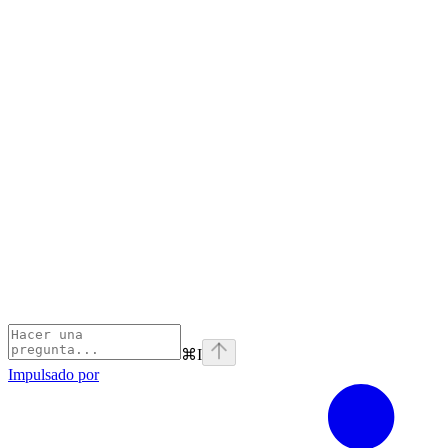
⌘
I
Impulsado por