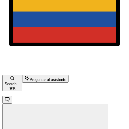
Preguntar al asistente
Search...
⌘
K