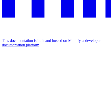
This documentation is built and hosted on Mintlify, a developer
documentation platform
Assistant
Responses
are
generated
using
AI
and
may
contain
mistakes.