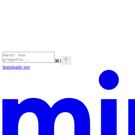
⌘
I
Impulsado por