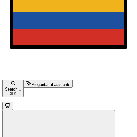
Preguntar al asistente
Search...
⌘
K