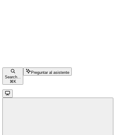
Preguntar al asistente
Search...
⌘
K