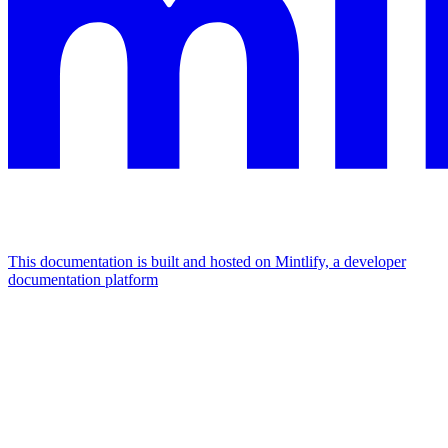
This documentation is built and hosted on Mintlify, a developer
documentation platform
Assistant
Responses
are
generated
using