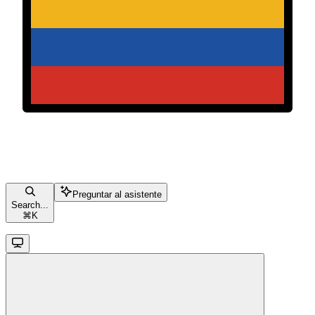
Preguntar al asistente
Search...
⌘
K