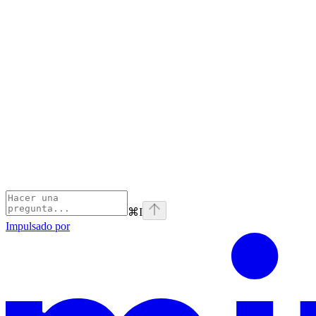
⌘
I
Impulsado por