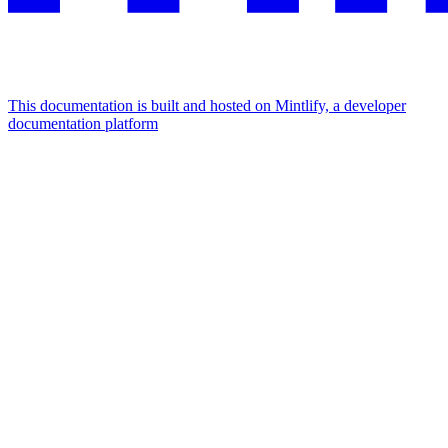
This documentation is built and hosted on Mintlify, a developer
documentation platform
Assistant
Responses
are
generated
using
AI
and
may
contain
mistakes.