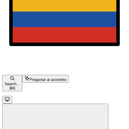
Preguntar al asistente
Search...
⌘
K