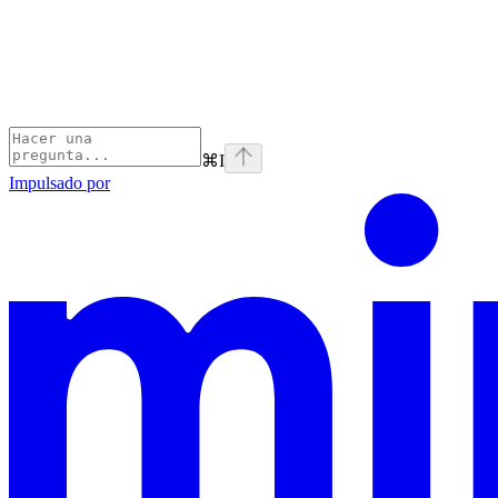
⌘
I
Impulsado por