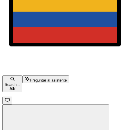
Preguntar al asistente
Search...
⌘
K