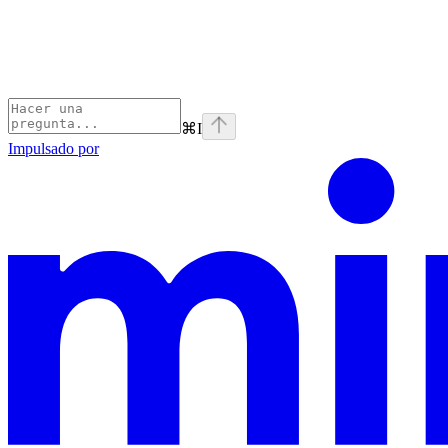
⌘
I
Impulsado por