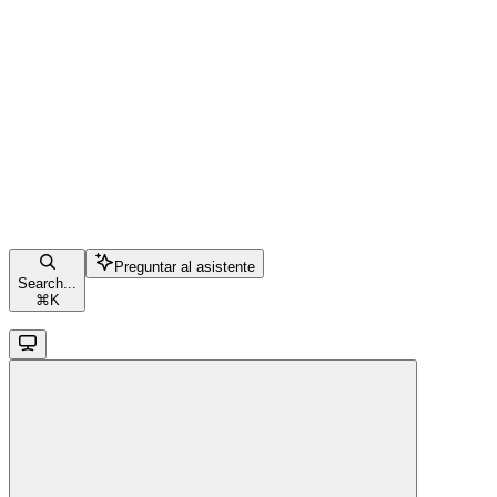
Preguntar al asistente
Search...
⌘
K