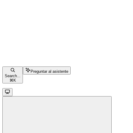
Preguntar al asistente
Search...
⌘
K