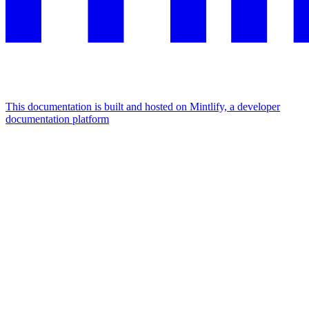
This documentation is built and hosted on Mintlify, a developer
documentation platform
Assistant
Responses
are
generated
using
AI
and
may
contain
mistakes.