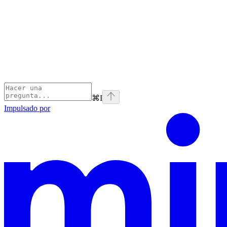
⌘
I
Impulsado por