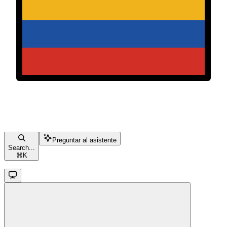
Preguntar al asistente
Search...
⌘
K