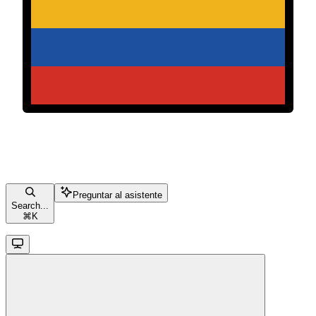
Preguntar al asistente
Search...
⌘
K