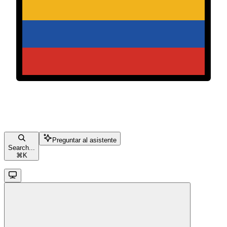
Preguntar al asistente
Search...
⌘
K