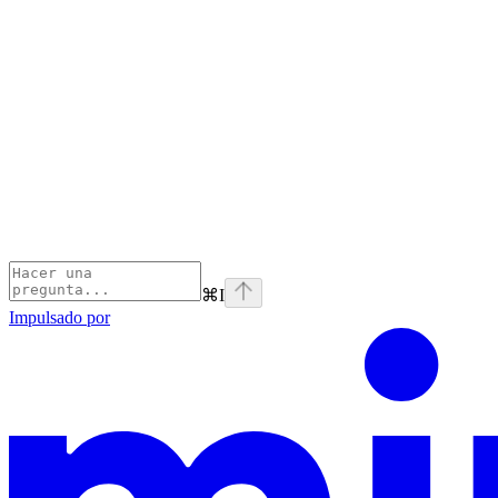
⌘
I
Impulsado por