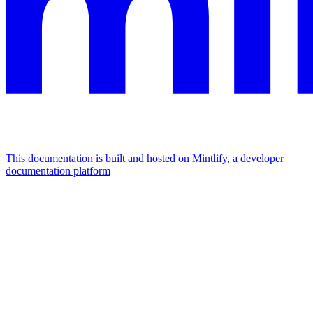
This documentation is built and hosted on Mintlify, a developer
documentation platform
Assistant
Responses
are
generated
using
AI
and