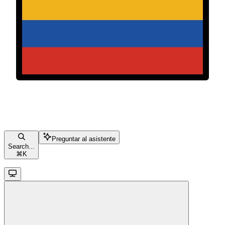
Preguntar al asistente
Search...
⌘
K