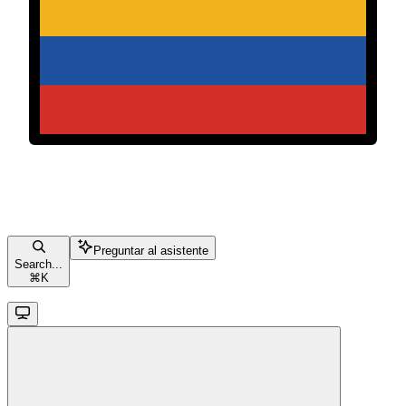
Preguntar al asistente
Search...
⌘
K