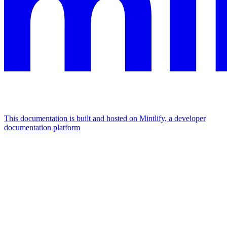
This documentation is built and hosted on Mintlify, a developer
documentation platform
Assistant
Responses
are
generated
using
AI