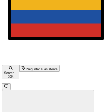
Preguntar al asistente
Search...
⌘
K