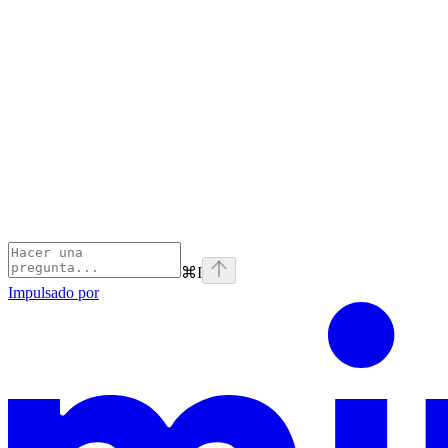
⌘
I
Impulsado por