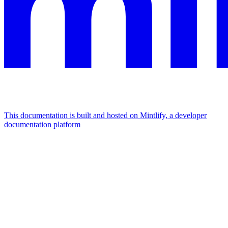
This documentation is built and hosted on Mintlify, a developer
documentation platform
Assistant
Responses
are
generated
using
AI
and