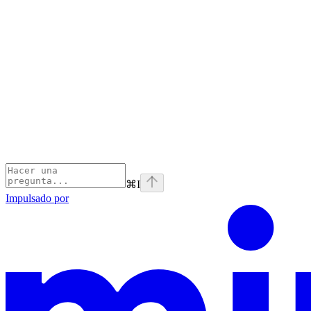
⌘
I
Impulsado por