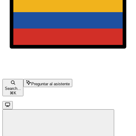
Preguntar al asistente
Search...
⌘
K