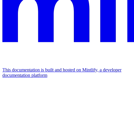
This documentation is built and hosted on Mintlify, a developer
documentation platform
Assistant
Responses
are
generated
using
AI