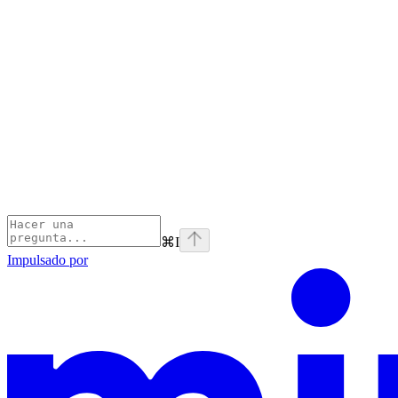
⌘
I
Impulsado por