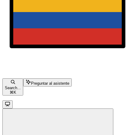
Preguntar al asistente
Search...
⌘
K