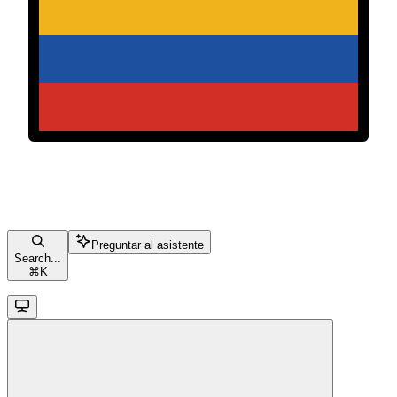
Preguntar al asistente
Search...
⌘
K