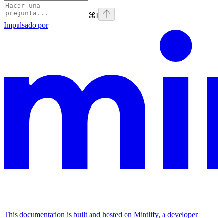
⌘
I
Impulsado por
This documentation is built and hosted on Mintlify, a developer