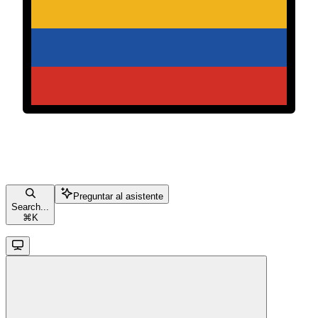
Preguntar al asistente
Search...
⌘
K