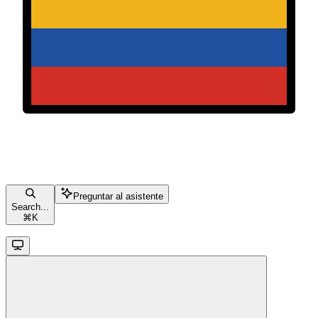
Preguntar al asistente
Search...
⌘
K