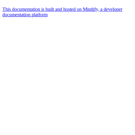
This documentation is built and hosted on Mintlify, a developer
documentation platform
Assistant
Responses
are
generated
using
AI
and
may
contain
mistakes.