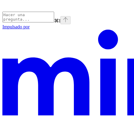
⌘
I
Impulsado por