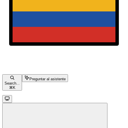
Preguntar al asistente
Search...
⌘
K