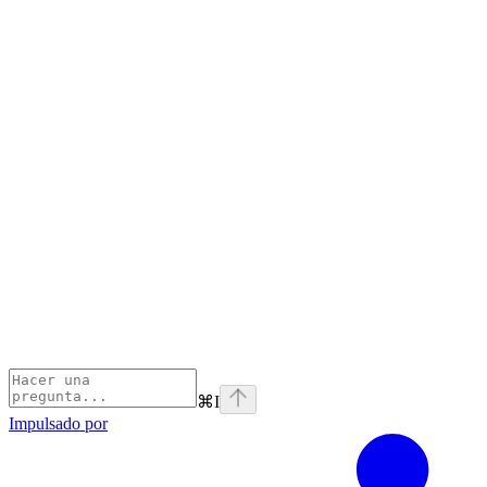
⌘
I
Impulsado por