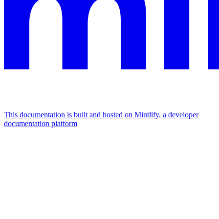
This documentation is built and hosted on Mintlify, a developer
documentation platform
Assistant
Responses
are
generated
using
AI