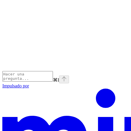
⌘
I
Impulsado por