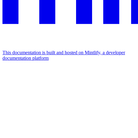
This documentation is built and hosted on Mintlify, a developer
documentation platform
Assistant
Responses
are
generated
using
AI
and
may
contain
mistakes.