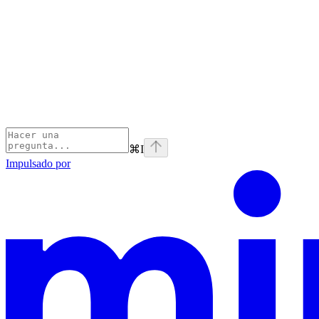
⌘
I
Impulsado por