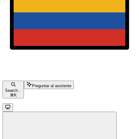
Preguntar al asistente
Search...
⌘
K