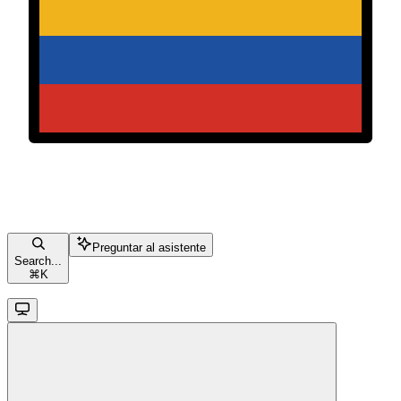
Preguntar al asistente
Search...
⌘
K