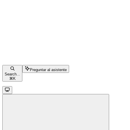
Preguntar al asistente
Search...
⌘
K