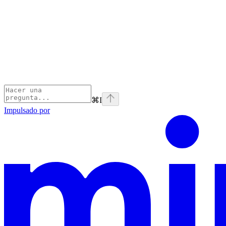
⌘
I
Impulsado por