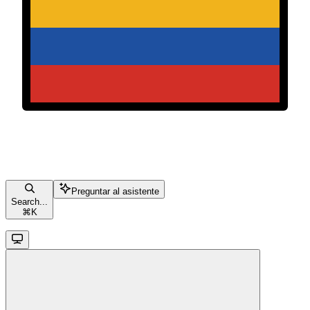
Preguntar al asistente
Search...
⌘
K