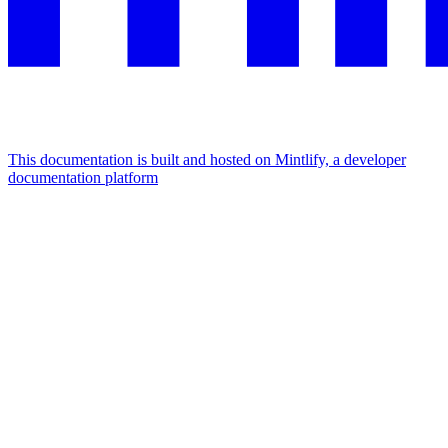
This documentation is built and hosted on Mintlify, a developer
documentation platform
Assistant
Responses
are
generated
using
AI
and
may
contain
mistakes.