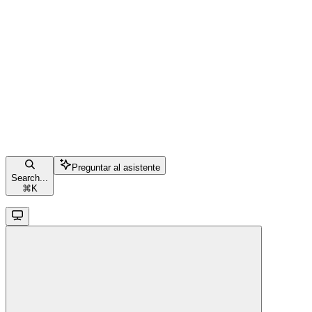
Preguntar al asistente
Search...
⌘
K