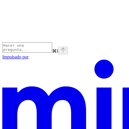
⌘
I
Impulsado por