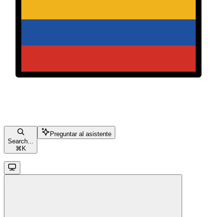
Preguntar al asistente
Search...
⌘
K