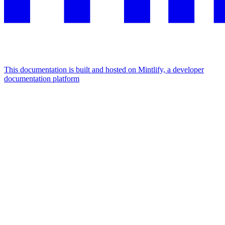
This documentation is built and hosted on Mintlify, a developer
documentation platform
Assistant
Responses
are
generated
using
AI
and
may
contain
mistakes.