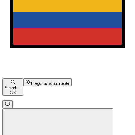
Preguntar al asistente
Search...
⌘
K