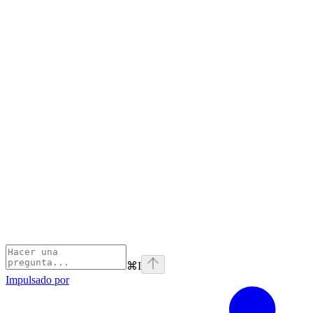
⌘
I
Impulsado por