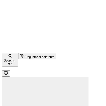
Preguntar al asistente
Search...
⌘
K