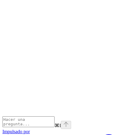
⌘
I
Impulsado por