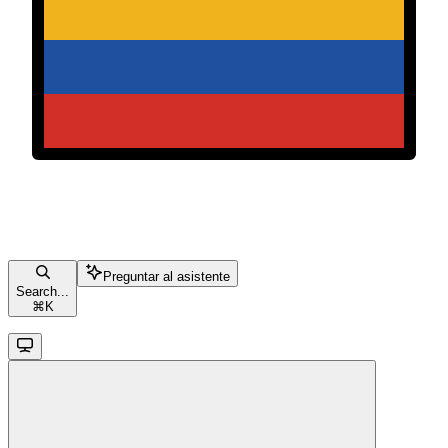
Preguntar al asistente
Search...
⌘
K