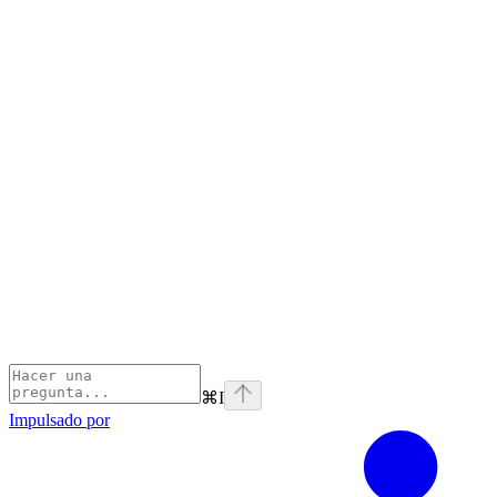
⌘
I
Impulsado por