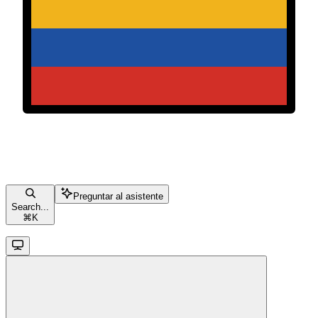
Preguntar al asistente
Search...
⌘
K