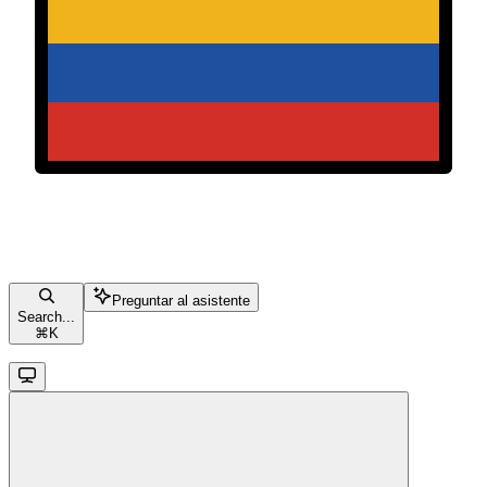
Preguntar al asistente
Search...
⌘
K