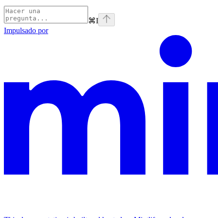
⌘
I
Impulsado por