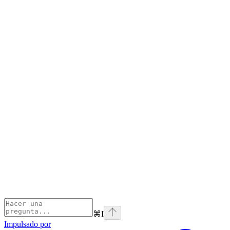
⌘
I
Impulsado por