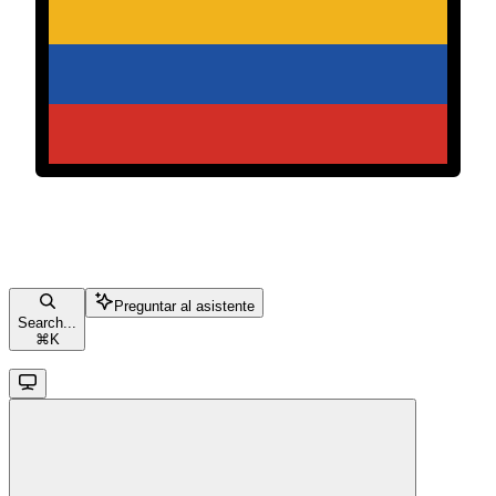
Preguntar al asistente
Search...
⌘
K