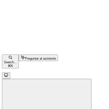
Preguntar al asistente
Search...
⌘
K