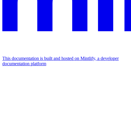
This documentation is built and hosted on Mintlify, a developer
documentation platform
Assistant
Responses
are
generated
using
AI
and
may