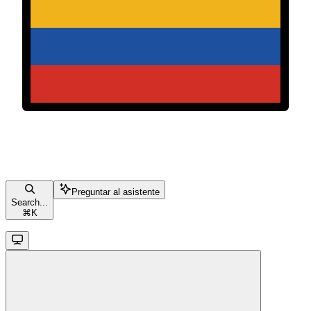
Preguntar al asistente
Search...
⌘
K