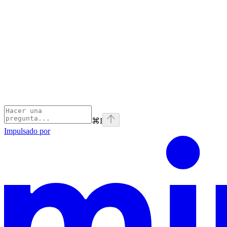
⌘
I
Impulsado por