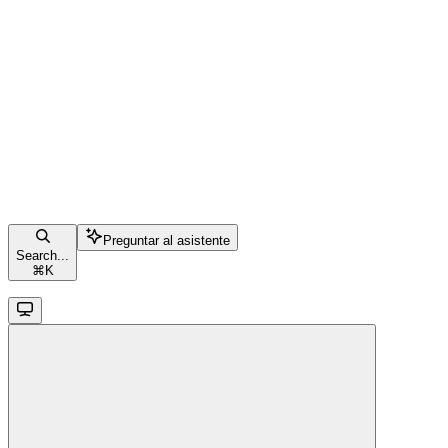
Preguntar al asistente
Search...
⌘
K