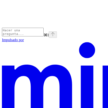
⌘
I
Impulsado por