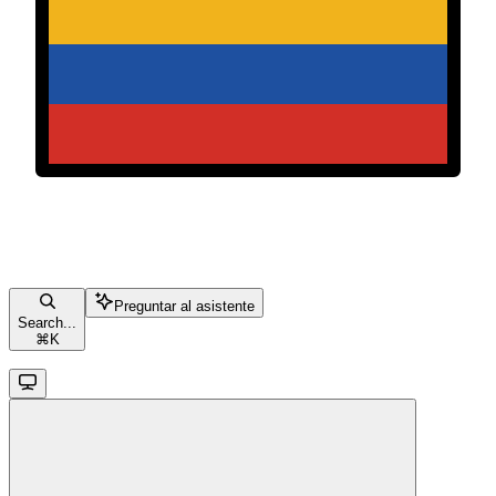
Preguntar al asistente
Search...
⌘
K