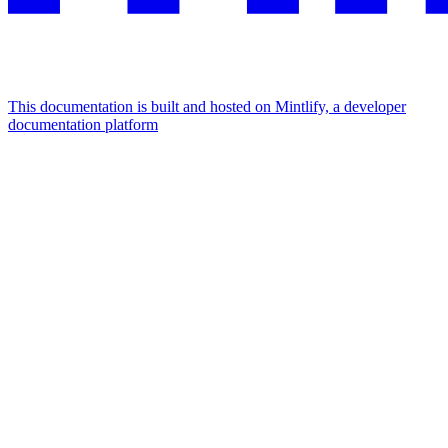
This documentation is built and hosted on Mintlify, a developer
documentation platform
Assistant
Responses
are
generated
using
AI
and
may
contain
mistakes.