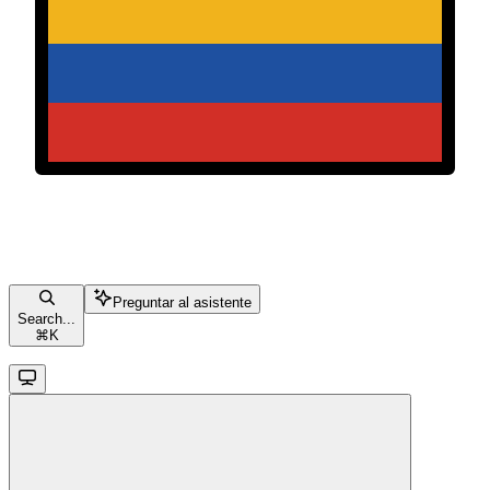
Preguntar al asistente
Search...
⌘
K