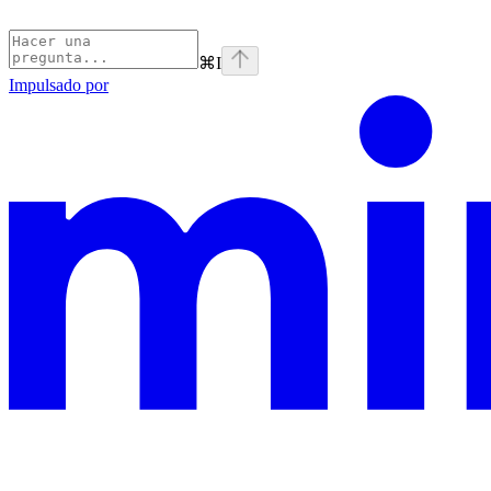
⌘
I
Impulsado por