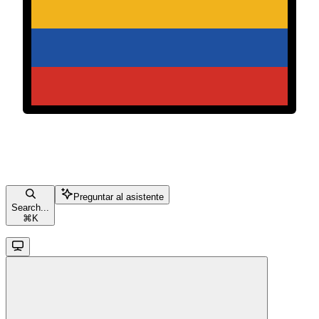
Preguntar al asistente
Search...
⌘
K