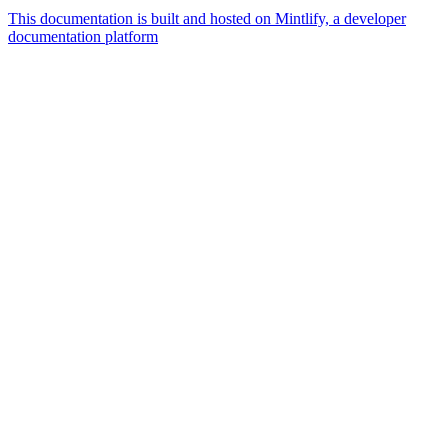
This documentation is built and hosted on Mintlify, a developer
documentation platform
Assistant
Responses
are
generated
using
AI
and
may
contain
mistakes.